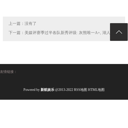
上一篇：没有了
下一篇：
美媒评赛季过半各队新秀评级: 灰熊唯一A+, 湖人B, 勇士C+
友情链接：
Powered by
新航娱乐
@2013-2022
RSS地图
HTML地图